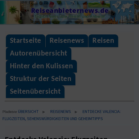
Skip
Reiseanbieternews.de
to
Täglich News über Reisen und Anbeiter
content
Startseite
Reisenews
Reisen
Autorenübersicht
Hinter den Kulissen
Struktur der Seiten
Seitenübersicht
ÜBERSICHT
REISENEWS
ENTDECKE VALENCIA:
▶
▶
Pfadleiste
FLUGZEITEN, SEHENSWÜRDIGKEITEN UND GEHEIMTIPPS