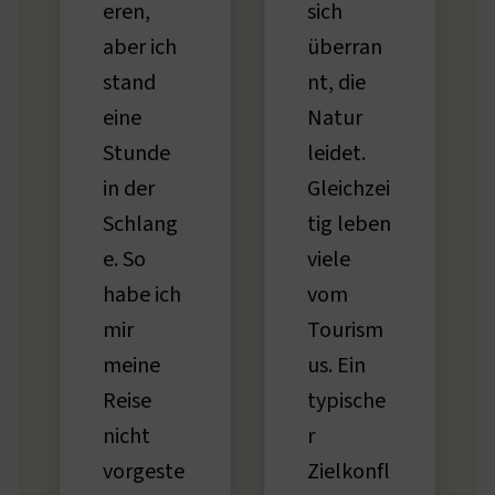
eren,
sich
aber ich
überran
stand
nt, die
eine
Natur
Stunde
leidet.
in der
Gleichzei
Schlang
tig leben
e. So
viele
habe ich
vom
mir
Tourism
meine
us. Ein
Reise
typische
nicht
r
vorgeste
Zielkonfl