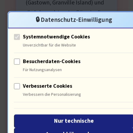
(Gastown, Granville Island) und
die lohnendsten Ausflüge in die
🔒 Datenschutz-Einwilligung
Umgebung. Plus: Tipps für
nachhaltiges Reisen in British
Systemnotwendige Cookies
Columbia.
Unverzichtbar für die Website
Besucherdaten-Cookies
Für Nutzungsanalysen
Verbesserte Cookies
NAHER OSTEN
Verbessern die Personalisierung
Jordanien:
Felsenstadt Petra,
Wüste &
Nur technische