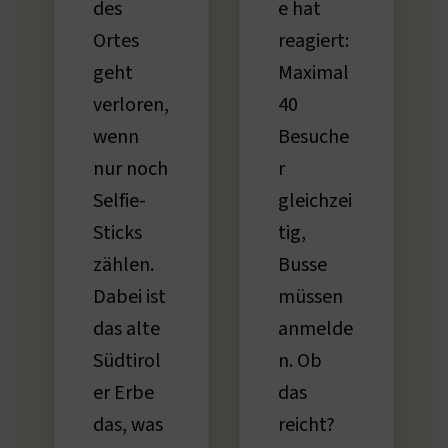
des
e hat
Ortes
reagiert:
geht
Maximal
verloren,
40
wenn
Besuche
nur noch
r
Selfie-
gleichzei
Sticks
tig,
zählen.
Busse
Dabei ist
müssen
das alte
anmelde
Südtirol
n. Ob
er Erbe
das
das, was
reicht?