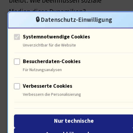
bleibt: Wie beeinflussen soziale
Medien diese Dynamiken?
🔒 Datenschutz-Einwilligung
Systemnotwendige Cookies
Psychologische Effekte des
Unverzichtbar für die Website
Reisens
Besucherdaten-Cookies
Für Nutzungsanalysen
Verbesserte Cookies
Verbessern die Personalisierung
Nur technische
Die Vorblockfrage lautete: „Wie