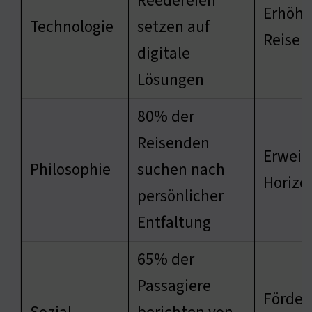
Reedereien
Erhöhu
Technologie
setzen auf
Reisek
digitale
Lösungen
80% der
Reisenden
Erweit
Philosophie
suchen nach
Horizo
persönlicher
Entfaltung
65% der
Passagiere
Förder