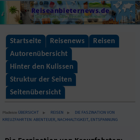
Skip
Reiseanbieternews.de
to
Täglich News über Reisen und Anbeiter
content
Startseite
Reisenews
Reisen
Autorenübersicht
Hinter den Kulissen
Struktur der Seiten
Seitenübersicht
ÜBERSICHT
REISEN
DIE FASZINATION VON
▶
▶
Pfadleiste
KREUZFAHRTEN: ABENTEUER, NACHHALTIGKEIT, ENTSPANNUNG