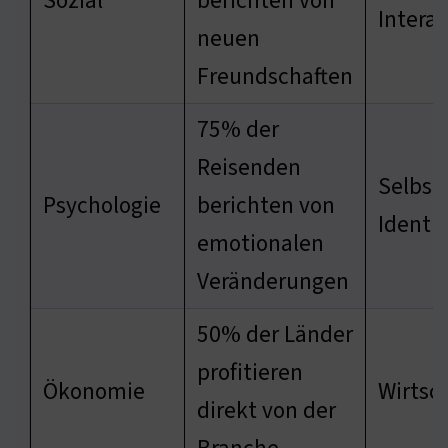
Sozial
berichten von
Intera
neuen
Freundschaften
75% der
Reisenden
Selbst
Psychologie
berichten von
Identi
emotionalen
Veränderungen
50% der Länder
profitieren
Ökonomie
Wirtsc
direkt von der