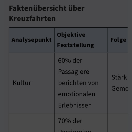
Faktenübersicht über
Kreuzfahrten
Objektive
Analysepunkt
Folge
Feststellung
60% der
Passagiere
Stärku
Kultur
berichten von
Gemein
emotionalen
Erlebnissen
70% der