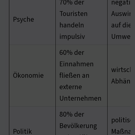
70% der
negativ
Touristen
Auswir
Psyche
handeln
auf die
impulsiv
Umwelt
60% der
Einnahmen
wirtscha
Ökonomie
fließen an
Abhängi
externe
Unternehmen
80% der
politisc
Bevölkerung
Politik
Maßna