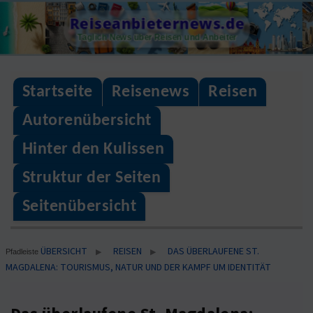
Skip
Reiseanbieternews.de
to
Täglich News über Reisen und Anbeiter
content
Startseite
Reisenews
Reisen
Autorenübersicht
Hinter den Kulissen
Struktur der Seiten
Seitenübersicht
ÜBERSICHT
REISEN
DAS ÜBERLAUFENE ST.
▶
▶
Pfadleiste
MAGDALENA: TOURISMUS, NATUR UND DER KAMPF UM IDENTITÄT