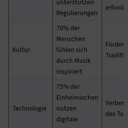
unterstützen
erforder
Regulierungen
70% der
Menschen
Förderu
Kultur
fühlen sich
Traditi
durch Musik
inspiriert
75% der
Einheimischen
Verbess
Technologie
nutzen
des Tou
digitale