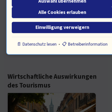
Auswahl übernehmen
Schlüssel. Durch Workshops oder
Informationsstände können wir die
Alle Cookies erlauben
Touristen erreichen. Ich frage den
Einwilligung verweigern
Ökonomen, wie sich diese
Veränderungen auf die lokale
📄 Datenschutz lesen
•
📋 Betreiberinformation
Wirtschaft auswirken könnten.
Wirtschaftliche Auswirkungen
des Tourismus